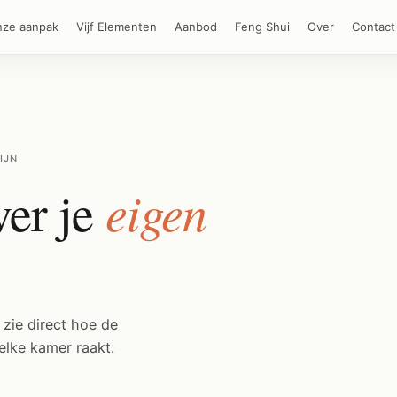
ze aanpak
Vijf Elementen
Aanbod
Feng Shui
Over
Contact
IJN
eigen
ver je
 zie direct hoe de
elke kamer raakt.